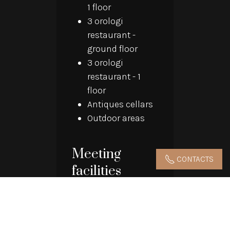
1 floor
3 orologi
restaurant -
ground floor
3 orologi
restaurant - 1
floor
Antiques cellars
Outdoor areas
Meeting
CONTACTS
facilities
40' monitors,
sound system,
flipchart,