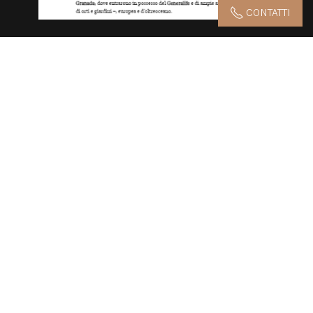
CONTATTI
AZIENDA AGRICOLA CATTANEO ADORNO GIUSTINIANI
SOCIETA' SEMPLICE AGRICOLA
Via San Defendente 2 – 15020 Gabiano (AL)
Luxury Suite
+390142090104
- Vini
+390142945004
resort@castellodigabiano.com
CODICE FISCALE E PARTITA IVA 02461360063